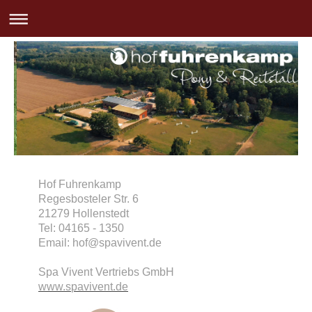
Hof Fuhrenkamp
Regesbosteler Str. 6
21279 Hollenstedt
Tel: 04165 - 1350
Email: hof@spavivent.de
Spa Vivent Vertriebs GmbH
www.spavivent.de